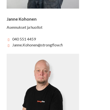
Janne Kohonen
Asennukset ja huollot
040 551 4459
Janne.Kohonen@strongflow.fi