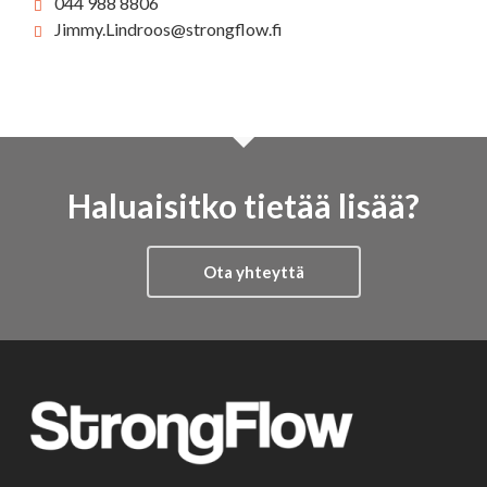
044 988 8806
Jimmy.Lindroos@strongflow.fi
Haluaisitko tietää lisää?
Ota yhteyttä