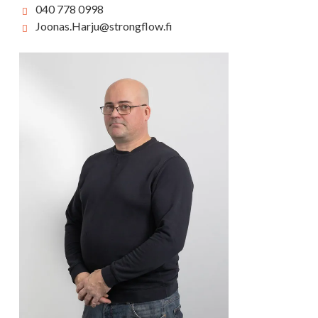
040 778 0998
Joonas.Harju@strongflow.fi