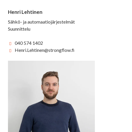
Henri Lehtinen
Sähkö- ja automaatiojärjestelmät
Suunnittelu
040 574 1402
Henri.Lehtinen@strongflow.fi