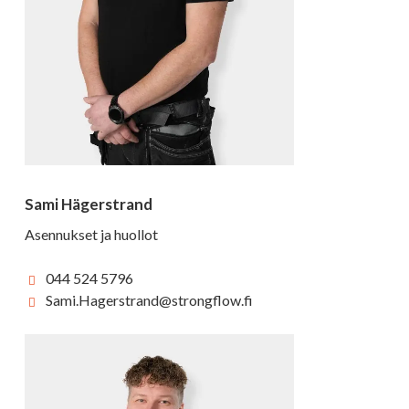
Sami Hägerstrand
Asennukset ja huollot
044 524 5796
Sami.Hagerstrand@strongflow.fi