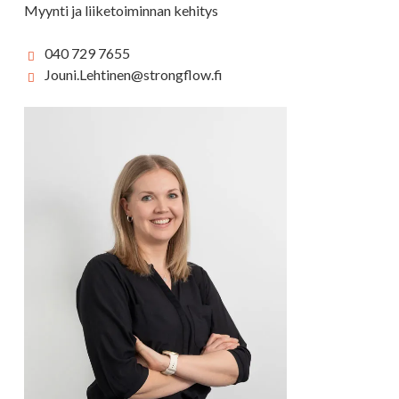
Myynti ja liiketoiminnan kehitys
040 729 7655
Jouni.Lehtinen@strongflow.fi