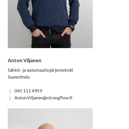
Anton Viljanen
Sähkö- ja automaatiojärjestelmät
Suunnittelu
045 111 4959
Anton.Viljanen@strongflow.fi