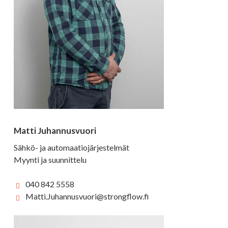
Matti Juhannusvuori
Sähkö- ja automaatiojärjestelmät
Myynti ja suunnittelu
040 842 5558
Matti.Juhannusvuori@strongflow.fi