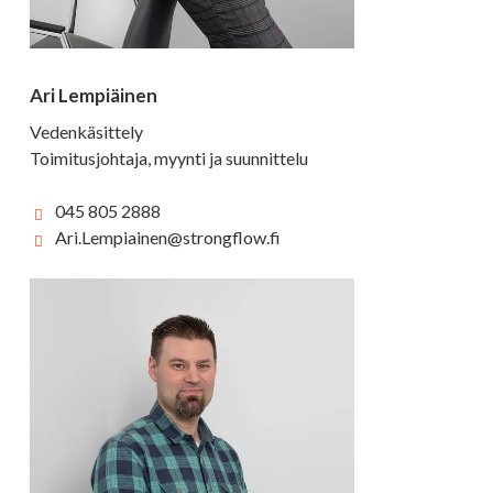
Ari Lempiäinen
Vedenkäsittely
Toimitusjohtaja, myynti ja suunnittelu
045 805 2888
Ari.Lempiainen@strongflow.fi