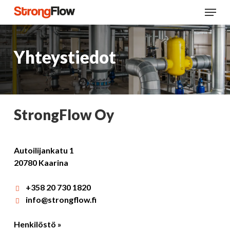
Skip
Menu
to
main
content
Yhteystiedot
StrongFlow Oy
Autoilijankatu 1
20780 Kaarina
+358 20 730 1820
info@strongflow.fi
Henkilöstö »