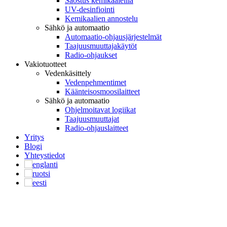
Saostus kemikaaleilla
UV-desinfiointi
Kemikaalien annostelu
Sähkö ja automaatio
Automaatio-ohjausjärjestelmät
Taajuusmuuttajakäytöt
Radio-ohjaukset
Vakiotuotteet
Vedenkäsittely
Vedenpehmentimet
Käänteisosmoosilaitteet
Sähkö ja automaatio
Ohjelmoitavat logiikat
Taajuusmuuttajat
Radio-ohjauslaitteet
Yritys
Blogi
Yhteystiedot