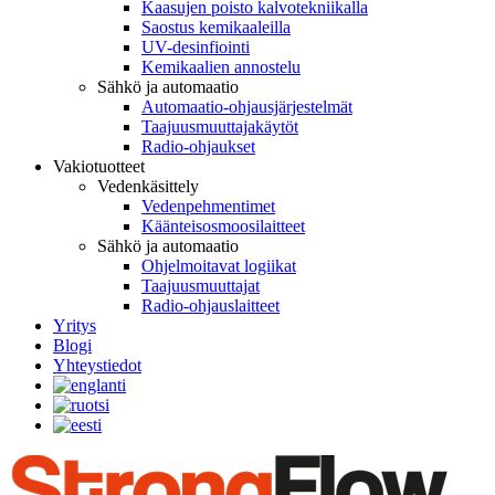
Kaasujen poisto kalvotekniikalla
Saostus kemikaaleilla
UV-desinfiointi
Kemikaalien annostelu
Sähkö ja automaatio
Automaatio-ohjausjärjestelmät
Taajuusmuuttajakäytöt
Radio-ohjaukset
Vakiotuotteet
Vedenkäsittely
Vedenpehmentimet
Käänteisosmoosilaitteet
Sähkö ja automaatio
Ohjelmoitavat logiikat
Taajuusmuuttajat
Radio-ohjauslaitteet
Yritys
Blogi
Yhteystiedot