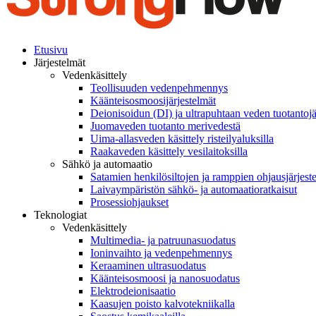
Etusivu
Järjestelmät
Vedenkäsittely
Teollisuuden vedenpehmennys
Käänteisosmoosijärjestelmät
Deionisoidun (DI) ja ultrapuhtaan veden tuotantojä
Juomaveden tuotanto merivedestä
Uima-allasveden käsittely risteilyaluksilla
Raakaveden käsittely vesilaitoksilla
Sähkö ja automaatio
Satamien henkilösiltojen ja ramppien ohjausjärjest
Laivaympäristön sähkö- ja automaatioratkaisut
Prosessiohjaukset
Teknologiat
Vedenkäsittely
Multimedia- ja patruunasuodatus
Ioninvaihto ja vedenpehmennys
Keraaminen ultrasuodatus
Käänteisosmoosi ja nanosuodatus
Elektrodeionisaatio
Kaasujen poisto kalvotekniikalla