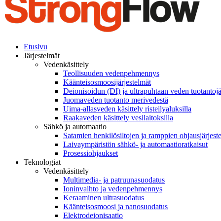
Search
Menu
Etusivu
Järjestelmät
Vedenkäsittely
Teollisuuden vedenpehmennys
Käänteisosmoosijärjestelmät
Deionisoidun (DI) ja ultrapuhtaan veden tuotantojä
Juomaveden tuotanto merivedestä
Uima-allasveden käsittely risteilyaluksilla
Raakaveden käsittely vesilaitoksilla
Sähkö ja automaatio
Satamien henkilösiltojen ja ramppien ohjausjärjest
Laivaympäristön sähkö- ja automaatioratkaisut
Prosessiohjaukset
Teknologiat
Vedenkäsittely
Multimedia- ja patruunasuodatus
Ioninvaihto ja vedenpehmennys
Keraaminen ultrasuodatus
Käänteisosmoosi ja nanosuodatus
Elektrodeionisaatio