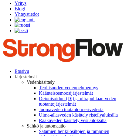
Yritys
Blogi
Yhteystiedot
Etusivu
Järjestelmät
Vedenkäsittely
Teollisuuden vedenpehmennys
Käänteisosmoosijärjestelmät
Deionisoidun (DI) ja ultrapuhtaan veden
tuotantojärjestelmät
Juomaveden tuotanto merivedestä
Uima-allasveden käsittely risteilyaluksilla
Raakaveden käsittely vesilaitoksilla
Sähkö ja automaatio
Satamien henkilösiltojen ja ramppien