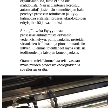
organisaatioissa, tämä ei aina ole
mahdollista. Näissä tilanteissa korostuu
automaatiojärjestelmän suunnittelijan halu
perehtyä prosessin toimintaan ja kyky
hahmottaa erilaisten prosessiteknologioiden
erityispiirteitä ja vaatimuksia.
StrongFlow:lta löytyy omaa
prosessiasiantuntemusta erityisesti
vedenkäsittelyyn, pumppauksiin, nesteiden
virtauksien hallintaan ja pinnanmittauksiin
liittyen. Olemme toteuttaneet myös erilaisia
teollisuuden ja laivojen koneohjauksia.
Otamme mielellämme haasteita vastaan
myös muiden prosessiteknologioiden ja
sovellusten osalta.