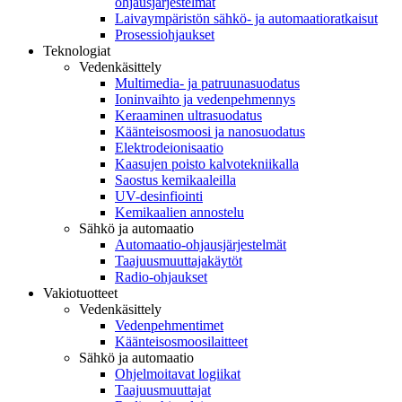
ohjausjärjestelmät
Laivaympäristön sähkö- ja automaatioratkaisut
Prosessiohjaukset
Teknologiat
Vedenkäsittely
Multimedia- ja patruunasuodatus
Ioninvaihto ja vedenpehmennys
Keraaminen ultrasuodatus
Käänteisosmoosi ja nanosuodatus
Elektrodeionisaatio
Kaasujen poisto kalvotekniikalla
Saostus kemikaaleilla
UV-desinfiointi
Kemikaalien annostelu
Sähkö ja automaatio
Automaatio-ohjausjärjestelmät
Taajuusmuuttajakäytöt
Radio-ohjaukset
Vakiotuotteet
Vedenkäsittely
Vedenpehmentimet
Käänteisosmoosilaitteet
Sähkö ja automaatio
Ohjelmoitavat logiikat
Taajuusmuuttajat