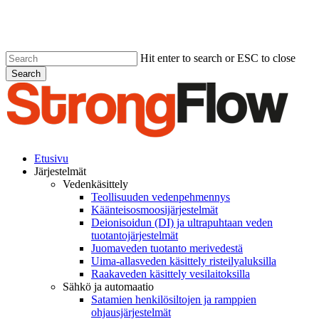
Skip
to
main
content
Hit enter to search or ESC to close
Search
Close
Search
Menu
Etusivu
Järjestelmät
Vedenkäsittely
Teollisuuden vedenpehmennys
Käänteisosmoosijärjestelmät
Deionisoidun (DI) ja ultrapuhtaan veden
tuotantojärjestelmät
Juomaveden tuotanto merivedestä
Uima-allasveden käsittely risteilyaluksilla
Raakaveden käsittely vesilaitoksilla
Sähkö ja automaatio
Satamien henkilösiltojen ja ramppien
ohjausjärjestelmät