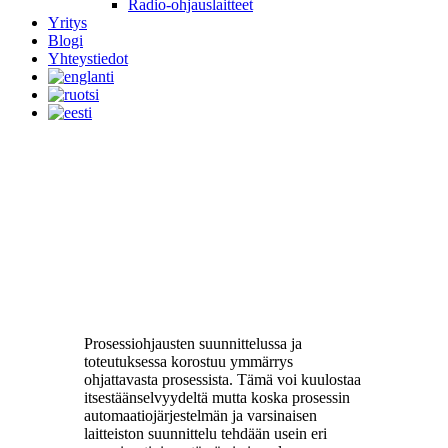
Radio-ohjauslaitteet
Yritys
Blogi
Yhteystiedot
Prosessiohjaukset
Prosessiohjausten suunnittelussa ja
toteutuksessa korostuu ymmärrys
ohjattavasta prosessista. Tämä voi kuulostaa
itsestäänselvyydeltä mutta koska prosessin
automaatiojärjestelmän ja varsinaisen
laitteiston suunnittelu tehdään usein eri