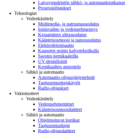
Laivaympäristön sähkö- ja automaatioratkaisut
Prosessiohjaukset
Teknologiat
Vedenkäsittely
Multimedia- ja patruunasuodatus
Ioninvaihto ja vedenpehmennys
Keraaminen ultrasuodatus
Käänteisosmoosi ja nanosuodatus
Elektrodeionisaatio
Kaasujen poisto kalvotekniikalla
Saostus kemikaaleilla
UV-desinfiointi
Kemikaalien annostelu
Sähkö ja automaatio
Automaatio-ohjausjärjestelmät
Taajuusmuuttajakäytöt
Radio-ohjaukset
Vakiotuotteet
Vedenkäsittely
Vedenpehmentimet
Käänteisosmoosilaitteet
Sähkö ja automaatio
Ohjelmoitavat logiikat
Taajuusmuuttajat
Radio-ohjauslaitteet