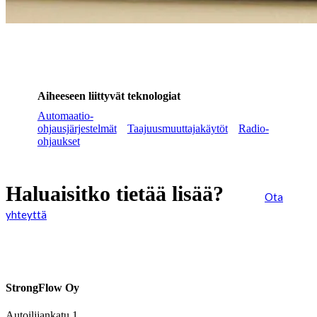
Aiheeseen liittyvät teknologiat
Automaatio-
ohjausjärjestelmät
Taajuusmuuttajakäytöt
Radio-
ohjaukset
Haluaisitko tietää lisää?
Ota
yhteyttä
StrongFlow Oy
Autoilijankatu 1