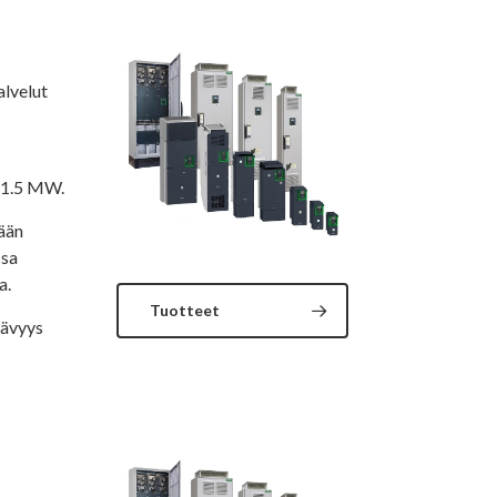
alvelut
– 1.5 MW.
mään
ssa
a.
Tuotteet
tävyys