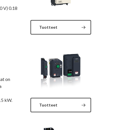
0 V) 0.18
Tuotteet
at on
a
15 kW.
Tuotteet