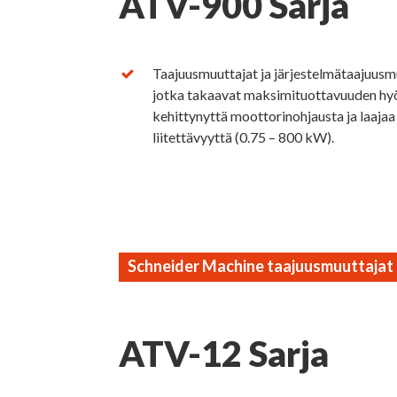
ATV-900 Sarja
Taajuusmuuttajat ja järjestelmätaajuusm
jotka takaavat maksimituottavuuden h
kehittynyttä moottorinohjausta ja laajaa
liitettävyyttä (0.75 – 800 kW).
Schneider Machine taajuusmuuttajat kon
ATV-12 Sarja