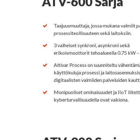
ATV-600 Sarja
Taajuusmuuttaja, jossa mukana valmiit p
prosessiteollisuuteen sekä laitoksiin.
3 vaiheiset synkroni, asynkroni sekä
erikoismoottorit tehoalueella 0.75 kW 
Altivar Process on suunniteltu vähentä
käyttökuluja prosessi ja laitosasennuksi
digitaalisten valmiiden palveluiden kautt
Monipuoliset ominaisuudet ja IIoT liitet
kyberturvallisuudella ovat vakiona.