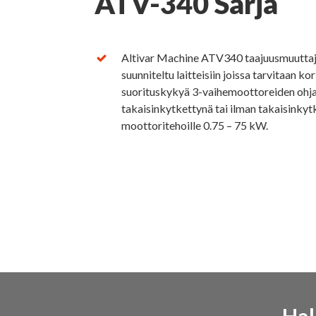
ATV-340 Sarja
Altivar Machine ATV340 taajuusmuuttaj
suunniteltu laitteisiin joissa tarvitaan k
suorituskykyä 3-vaihemoottoreiden ohj
takaisinkytkettynä tai ilman takaisinky
moottoritehoille 0.75 – 75 kW.