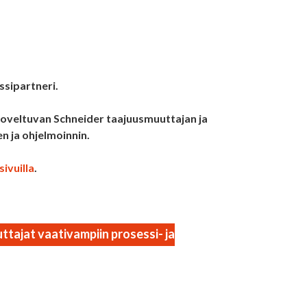
ssipartneri.
oveltuvan Schneider taajuusmuuttajan ja
n ja ohjelmoinnin.
sivuilla
.
ttajat vaativampiin prosessi- ja