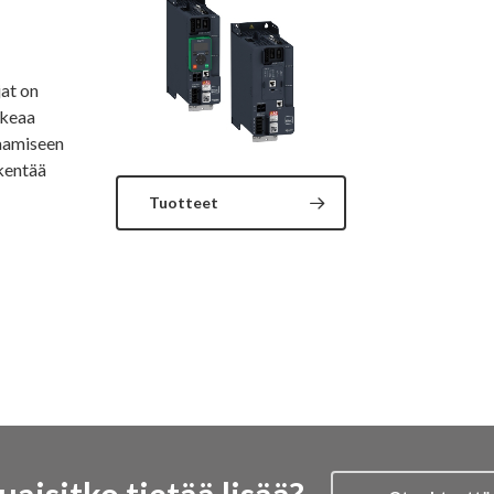
at on
orkeaa
aamiseen
tkentää
Tuotteet