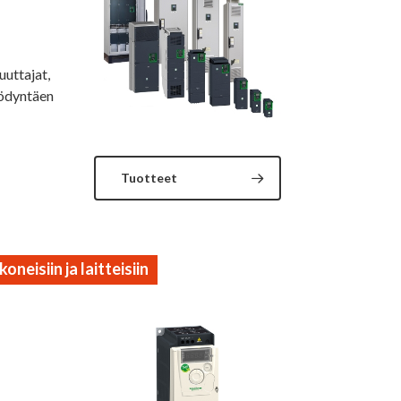
uuttajat,
yödyntäen
Tuotteet
eisiin ja laitteisiin