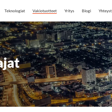
Teknologiat
Vakiotuotteet
Yritys
Blogi
Yhteyst
jat