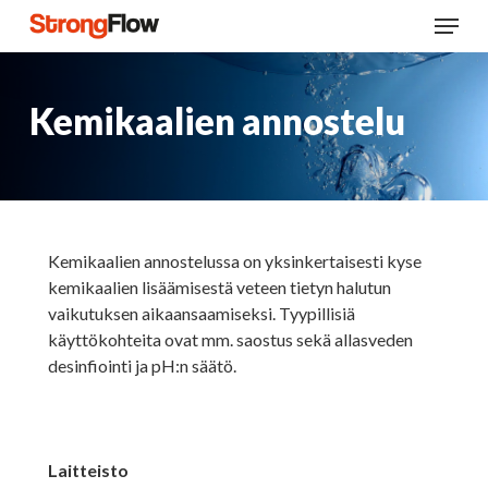
Skip
Menu
to
main
content
Kemikaalien annostelu
Kemikaalien annostelussa on yksinkertaisesti kyse
kemikaalien lisäämisestä veteen tietyn halutun
vaikutuksen aikaansaamiseksi. Tyypillisiä
käyttökohteita ovat mm. saostus sekä allasveden
desinfiointi ja pH:n säätö.
Laitteisto