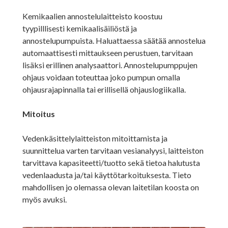
Kemikaalien annostelulaitteisto koostuu
tyypilllisesti kemikaalisäiliöstä ja
annostelupumpuista. Haluattaessa säätää annostelua
automaattisesti mittaukseen perustuen, tarvitaan
lisäksi erillinen analysaattori. Annostelupumppujen
ohjaus voidaan toteuttaa joko pumpun omalla
ohjausrajapinnalla tai erillisellä ohjauslogiikalla.
Mitoitus
Vedenkäsittelylaitteiston mitoittamista ja
suunnittelua varten tarvitaan vesianalyysi, laitteiston
tarvittava kapasiteetti/tuotto sekä tietoa halutusta
vedenlaadusta ja/tai käyttötarkoituksesta. Tieto
mahdollisen jo olemassa olevan laitetilan koosta on
myös avuksi.