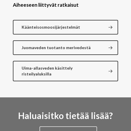
Aiheeseen liittyvät ratkaisut
Käänteisosmoosijärjestelmät
Juomaveden tuotanto merivedestä
Uima-allasveden käsittely
risteilyaluksilla
Haluaisitko tietää lisää?