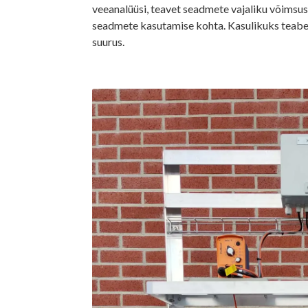
veeanalüüsi, teavet seadmete vajaliku võimsus
seadmete kasutamise kohta. Kasulikuks teab
suurus.