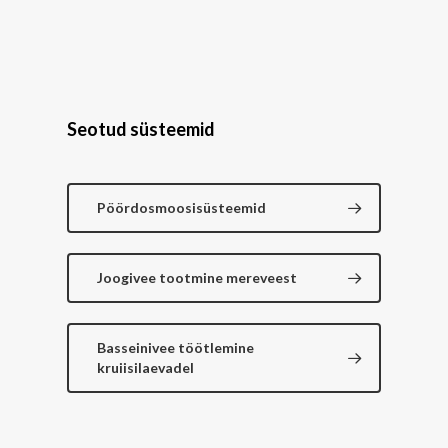
Seotud süsteemid
Pöördosmoosisüsteemid
Joogivee tootmine mereveest
Basseinivee töötlemine
kruiisilaevadel