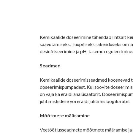
Kemikaalide doseerimine tähendab lihtsalt ke
saavutamiseks. Tüüpiliseks rakenduseks on nä
desinfitseerimine ja pH-taseme reguleerimine
Seadmed
Kemikaalide doseerimisseadmed koosnevad tav
doseerimispumpadest. Kui soovite doseerimis
on vaja ka eraldi analüsaatorit. Doseerimisp
juhtimisliidese või eraldi juhtimisloogika abil.
Mõõtmete määramine
Veetöötlusseadmete mõõtmete määramise ja n