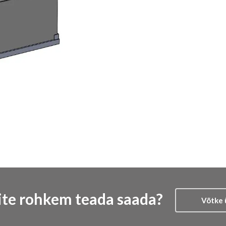
ite rohkem teada saada?
Võtke 