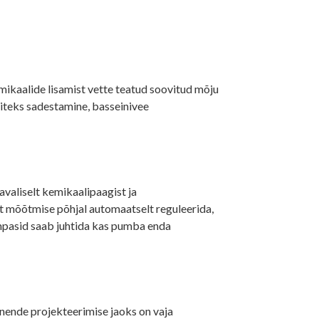
mikaalide lisamist vette teatud soovitud mõju
iteks sadestamine, basseinivee
.
aliselt kemikaalipaagist ja
t mõõtmise põhjal automaatselt reguleerida,
umpasid saab juhtida kas pumba enda
ende projekteerimise jaoks on vaja