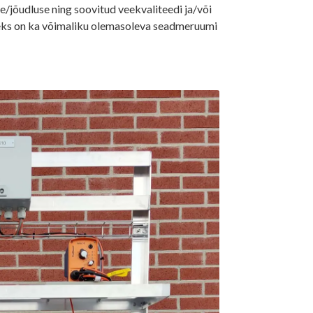
e/jõudluse ning soovitud veekvaliteedi ja/või
eks on ka võimaliku olemasoleva seadmeruumi