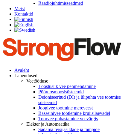
Raadiojuhtimisseadmed
Meist
Kontaktid
Avaleht
Lahendused
Veetöötluse
Tööstuslik vee pehmendamine
Pöördosmoosisüsteemid
Deioniseeritud (DI) ja ülipuhta vee tootmise
süsteemid
Joogivee tootmine mereveest
Basseinivee töötlemine kruiisilaevadel
Toorvee puhastamine veevärgis
Elekter ja Automaatika
Sadama reisijasildade ja rampide