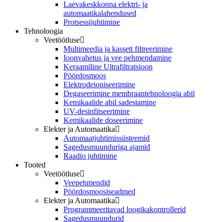
Laevakeskkonna elektri- ja
automaatikalahendused
Protsessijuhtimine
Tehnoloogia
Veetöötluse
Multimeedia ja kassett filtreerimine
Ioonvahetus ja vee pehmendamine
Keraamiline Ultrafiltratsioon
Pöördosmoos
Elektrodeioniseerimine
Degaseerimine membraantehnoloogia abil
Kemikaalide abil sadestamine
UV-desinfitseerimine
Kemikaalide doseerimine
Elekter ja Automaatika
Automaatjuhtimissüsteemid
Sagedusmuunduriga ajamid
Raadio juhtimine
Tooted
Veetöötluse
Veepehmendid
Pöördosmoosiseadmed
Elekter ja Automaatika
Programmeeritavad loogikakontrollerid
Sagedusmuundurid