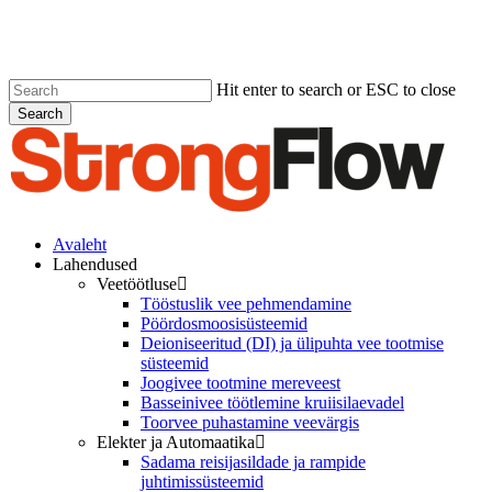
Skip
to
main
content
Hit enter to search or ESC to close
Search
Close
Search
Menu
Avaleht
Lahendused
Veetöötluse
Tööstuslik vee pehmendamine
Pöördosmoosisüsteemid
Deioniseeritud (DI) ja ülipuhta vee tootmise
süsteemid
Joogivee tootmine mereveest
Basseinivee töötlemine kruiisilaevadel
Toorvee puhastamine veevärgis
Elekter ja Automaatika
Sadama reisijasildade ja rampide
juhtimissüsteemid