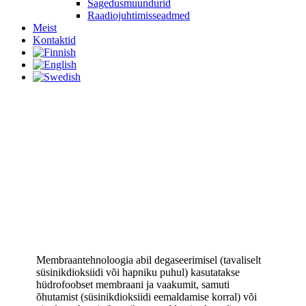
Sagedusmuundurid
Raadiojuhtimisseadmed
Meist
Kontaktid
Degaseerimine
membraantehnoloogia abil
Membraantehnoloogia abil degaseerimisel (tavaliselt
süsinikdioksiidi või hapniku puhul) kasutatakse
hüdrofoobset membraani ja vaakumit, samuti
õhutamist (süsinikdioksiidi eemaldamise korral) või