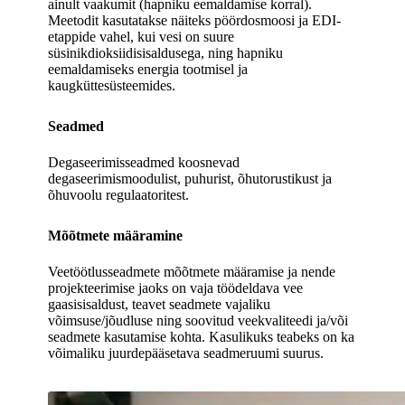
ainult vaakumit (hapniku eemaldamise korral).
Meetodit kasutatakse näiteks pöördosmoosi ja EDI-
etappide vahel, kui vesi on suure
süsinikdioksiidisisaldusega, ning hapniku
eemaldamiseks energia tootmisel ja
kaugküttesüsteemides.
Seadmed
Degaseerimisseadmed koosnevad
degaseerimismoodulist, puhurist, õhutorustikust ja
õhuvoolu regulaatoritest.
Mõõtmete määramine
Veetöötlusseadmete mõõtmete määramise ja nende
projekteerimise jaoks on vaja töödeldava vee
gaasisisaldust, teavet seadmete vajaliku
võimsuse/jõudluse ning soovitud veekvaliteedi ja/või
seadmete kasutamise kohta. Kasulikuks teabeks on ka
võimaliku juurdepääsetava seadmeruumi suurus.