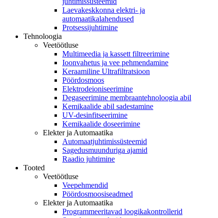
juhtimissüsteemid
Laevakeskkonna elektri- ja
automaatikalahendused
Protsessijuhtimine
Tehnoloogia
Veetöötluse
Multimeedia ja kassett filtreerimine
Ioonvahetus ja vee pehmendamine
Keraamiline Ultrafiltratsioon
Pöördosmoos
Elektrodeioniseerimine
Degaseerimine membraantehnoloogia abil
Kemikaalide abil sadestamine
UV-desinfitseerimine
Kemikaalide doseerimine
Elekter ja Automaatika
Automaatjuhtimissüsteemid
Sagedusmuunduriga ajamid
Raadio juhtimine
Tooted
Veetöötluse
Veepehmendid
Pöördosmoosiseadmed
Elekter ja Automaatika
Programmeeritavad loogikakontrollerid